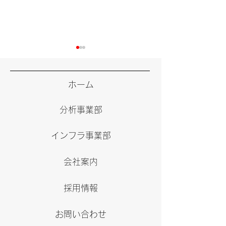
ゴールデンウィーク休業
年末年始休業日
日のお知らせ
せ
ホーム
拝啓、時下ますますご清祥の
拝啓、時下ますま
分析事業部
ことと拝察いたしお慶び申し
ことと拝察いたし
上げます。 弊社ホームペー
上げます。 弊社
インフラ事業部
ジをご覧いただき、誠にあり
ジをご覧いただき
がとうございます。 さて、
がとうございます
ゴールデンウィークの休業日
年末年始の休業日
会社案内
は下記のとおりでございま
おりでございます
す。 ご迷惑をおかけし、申
をおかけし、申し
採用情報
し訳ございませんが、よろし
せんが、よろしく
くお願い申し上げます。...
上げます。...
お問い合わせ