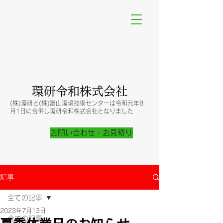
​環研令和株式会社
(株)環研と(株)富山環境技術センターは令和元年8
月1日に合併し​環研令和株式会社となりました
お問い合わせ・お見積り
記事
全ての記事
2023年7月13日
全ての記事