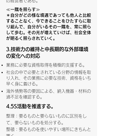
の経営者である。
≪一隅を照らす≫
＊自分がどの様な境遇であっても他人と比較
することなく、今できることをひたすらに取
り組んで、自分がいるその一隅を、常に照ら
して歩む。その光が増えていけば、社会全体
が明るく照らされていく。
3.技術力の維持と中長期的な外部環境
の変化への対応
業務に必要な資格取得を積極的支援する。
社会の中で必要とされている分野の情報を取
り入れ、その業務に必要な技術、資格をいち
早く身に着ける。
海外情勢等の要因による、納入機器・材料の
過不足を確認する。
4.5S活動を推進する。
整理：要るものと要らないものに区別をし
て、要らないものを処分する。
整頓：要るものを使いやすい場所にきちんと