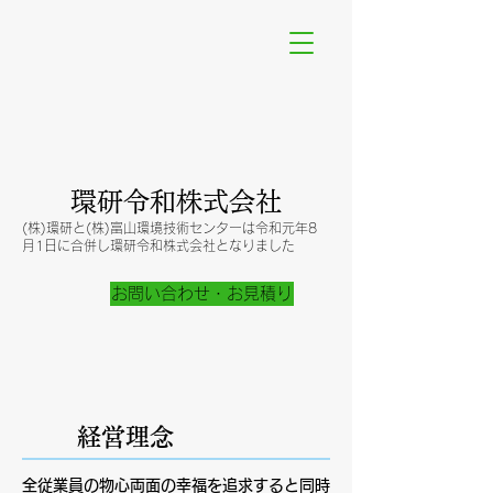
​環研令和株式会社
(株)環研と(株)富山環境技術センターは令和元年8
月1日に合併し​環研令和株式会社となりました
お問い合わせ・お見積り
経営理念
全従業員の物心両面の幸福を追求すると同時