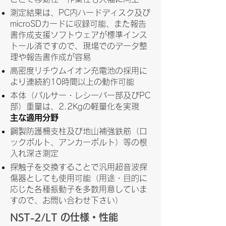
測定結果は、PC内ハードディスク及び
microSDカードに収録可能、また報告
書作成支援ソフトウェアが標準インス
トール済ですので、現場でのデータ整
理や報告書作成が容易
高密度リチウムイオン充電池の採用に
より連続約10時間以上の動作可能
本体（パルサー・レシーバー部及びPC
部）重量は、2.2Kgの軽量化を実現
主な適用分野
鋼製防護柵支柱及び地山補強鉄筋（ロ
ックボルト、アンカーボルト）等の根
入れ深さ測定
探触子を交換することで汎用超音波探
傷器としても使用可能（用途・目的に
応じた各種振動子を多数用意していま
すので、お問い合わせ下さい）
NST-2/LT の仕様・性能