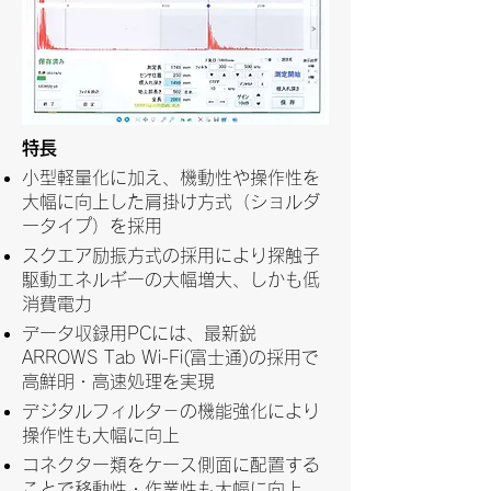
特長
小型軽量化に加え、機動性や操作性を
大幅に向上した肩掛け方式（ショルダ
ータイプ）を採用
スクエア励振方式の採用により探触子
駆動エネルギーの大幅増大、しかも低
消費電力
データ収録用PCには、最新鋭
ARROWS Tab Wi-Fi(富士通)の採用で
高鮮明・高速処理を実現
デジタルフィルタ－の機能強化により
操作性も大幅に向上
コネクター類をケース側面に配置する
ことで移動性・作業性も大幅に向上