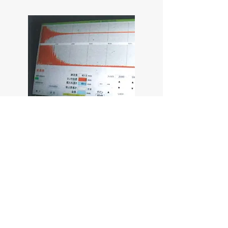
6m長ロックボルト測定例（施工中のT
高速道路）
備考
当製品は、国土交通省通達(国官技第
65号)の『非破壊試験による鋼製防護
柵の根入れ長測定要領』の条件、
【測定機器の性能基準±30mmの測定
誤差範囲であること】に準拠していま
す